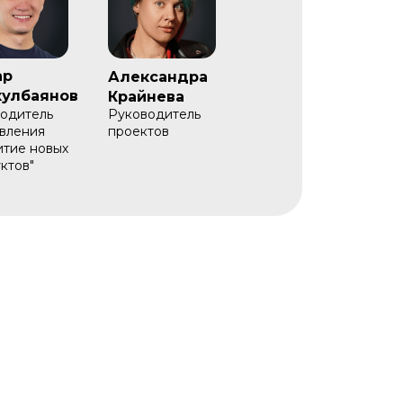
ар
Александра
улбаянов
Крайнева
одитель
Руководитель
вления
проектов
итие новых
ктов"