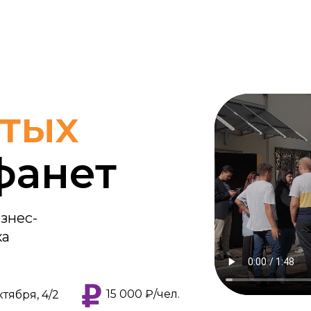
тых
фанет
знес-
ка
15 000 ₽/чел.
ктября, 4/2